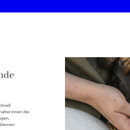
unde
chnell
alter:innen die
ngen,
blemen.