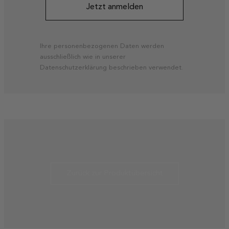
Jetzt anmelden
Ihre personenbezogenen Daten werden
ausschließlich wie in unserer
Datenschutzerklärung
beschrieben verwendet.
Zurück zur Produktübersicht