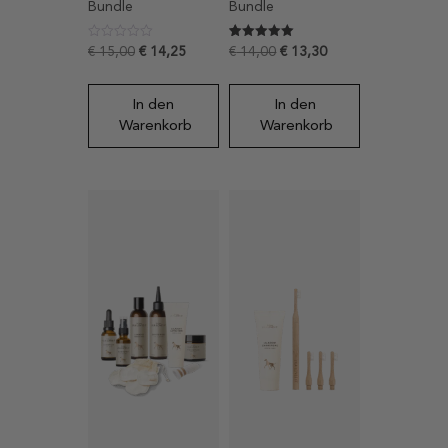
Bundle
Bundle
Bewertet mit
1
€
15,00
€
14,25
€
14,00
€
13,30
5
von 5,
basierend
auf
In den
In den
Kundenbewertung
Warenkorb
Warenkorb