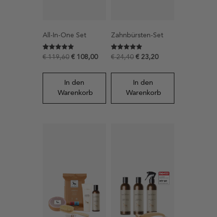
All-In-One Set
Zahnbürsten-Set
Bewertet mit
22
Bewertet mit
16
€
119,60
€
108,00
€
24,40
€
23,20
4.9090909090909
4.9375
von 5,
von 5,
basierend
basierend
auf
auf
In den
In den
Kundenbewertungen
Kundenbewertungen
Warenkorb
Warenkorb