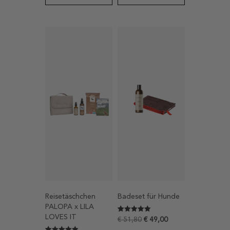
Reisetäschchen
Badeset für Hunde
PALOPA x LILA
LOVES IT
Bewertet mit
3
€
51,80
€
49,00
5