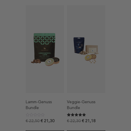
Lamm-Genuss
Veggie-Genuss
Bundle
Bundle
Bewertet mit
1
€
22,50
€
21,30
€
22,30
€
21,18
5
von 5,
basierend