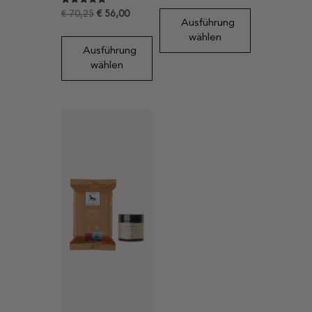
von 5,
basierend
Bewertet mit
5
€
70,25
€
56,00
auf
5
Ausführung
Kundenbewertungen
von 5,
basierend
wählen
auf
Ausführung
Kundenbewertungen
wählen