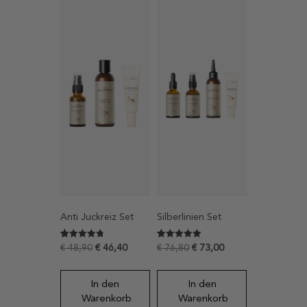
Anti Juckreiz Set
Silberlinien Set
Bewertet
16
Bewertet mit
9
€
48,90
€
46,40
€
76,80
€
73,00
mit
5
4.8125
von 5,
von 5,
basierend
basierend
auf
In den
In den
auf
Kundenbewertungen
Kundenbewertungen
Warenkorb
Warenkorb