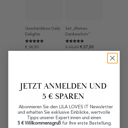
Geschenkbox Daily
Set „Kleines
Delights
Dankeschön“
Bewertet mit
8
Bewertet mit
15
€
34,90
€
30,60
€
27,50
5
5
von 5,
von 5,
basierend
basierend
auf
auf
In den
In den
Kundenbewertungen
Kundenbewertungen
Warenkorb
Warenkorb
JETZT ANMELDEN UND
5 € SPAREN
Abonnieren Sie den LILA LOVES IT Newsletter
und erhalten Sie exklusive Einblicke, wertvolle
Tipps unserer Expert:innen und einen
5 € Willkommensgruß
für Ihre erste Bestellung.