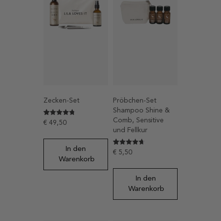
Zecken-Set
Pröbchen-Set
Shampoo Shine &
Comb, Sensitive
Bewertet
77
€
49,50
mit
und Fellkur
4.7922077922078
von 5,
basierend
In den
auf
Bewertet
56
€
5,50
Kundenbewertungen
mit
Warenkorb
4.6964285714286
von 5,
basierend
In den
auf
Kundenbewertungen
Warenkorb