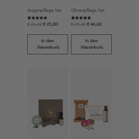
Augenpflege Set
Ohrenpflege Set
Bewertet mit
76
Bewertet mit
115
€
26,40
€
25,00
€
49,30
€
46,60
4.8815789473684
4.9130434782609
von 5,
von 5,
basierend
basierend
auf
auf
In den
In den
Kundenbewertungen
Kundenbewertungen
Warenkorb
Warenkorb