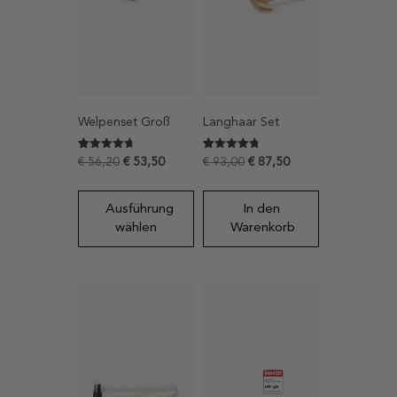
Welpenset Groß
Langhaar Set
Bewertet
22
Bewertet
30
€
56,20
€
53,50
€
93,00
€
87,50
mit
mit
4.7272727272727
4.7333333333333
von 5,
von 5,
basierend
basierend
Ausführung
In den
auf
auf
Kundenbewertungen
Kundenbewertungen
wählen
Warenkorb