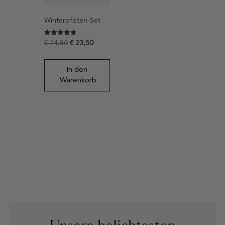
Winterpfoten-Set
Bewertet
7
€
24,80
€
23,50
mit
4.8571428571429
von 5,
basierend
In den
auf
Kundenbewertungen
Warenkorb