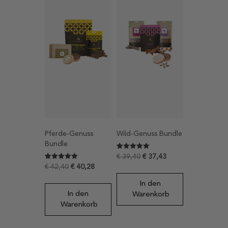
Pferde-Genuss
Wild-Genuss Bundle
Bundle
Bewertet mit
1
€
39,40
€
37,43
5
Bewertet mit
2
€
42,40
€
40,28
von 5,
5
basierend
von 5,
auf
In den
basierend
Kundenbewertung
auf
In den
Warenkorb
Kundenbewertungen
Warenkorb