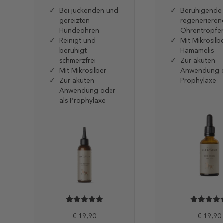
Bei juckenden und
Beruhigende
gereizten
regenerieren
Hundeohren
Ohrentropfe
Reinigt und
Mit Mikrosilb
beruhigt
Hamamelis
schmerzfrei
Zur akuten
Mit Mikrosilber
Anwendung o
Zur akuten
Prophylaxe
Anwendung oder
als Prophylaxe
Bewertet
376
Bewertet
210
mit
€
19,90
mit
€
19,90