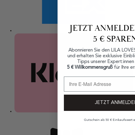
JETZT ANMELD
5 € SPARE
Abonnieren Sie den LILA LOVES
und erhalten Sie exklusive Einbl
Tipps unserer Expert:innen
5 € Willkommensgruß
für Ihre e
JETZT ANMELDE
Gutschein ab 50 € Einkaufswert e