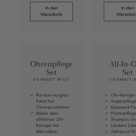
4.8882978723404
4.8333333
von 5,
von 5,
In den
In den
basierend
basierend
auf
auf
Warenkorb
Warenko
Kundenbewertungen
Kundenbew
Ohrenpflege
All-In-
Set
Set
5 % RABATT IM SET
5 % RABATT I
Rundum-sorglos-
Ohr-Reiniger
Paket bei
Augenpfleg
Ohrenproblemen
Baumwoll-Pa
Milder aber
Pfotenpfleg
effektiver Ohr-
Shampoo Sen
Reiniger mit
Liladent Za
Mikrosilber
Zahnputz-Fin