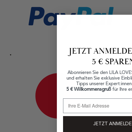
JETZT ANMELD
5 € SPARE
Abonnieren Sie den LILA LOVE
und erhalten Sie exklusive Einbl
Tipps unserer Expert:innen
5 € Willkommensgruß
für Ihre e
JETZT ANMELD