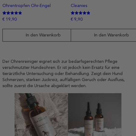
Ohrentropfen Ohr-Engel
Cleanies
Bewertet
210
Bewertet mit
33
€
19,90
€
9,90
mit
4.9090909090909
4.8333333333333
von 5,
von 5,
basierend
basierend
auf
In den Warenkorb
In den Warenkorb
auf
Kundenbewertungen
Kundenbewertungen
Der Ohrenreiniger eignet sich zur bedarfsgerechten Pflege
verschmutzter Hundeohren. Er ist jedoch kein Ersatz für eine
tierärztliche Untersuchung oder Behandlung. Zeigt dein Hund
Schmerzen, starken Juckreiz, auffälligen Geruch oder Ausfluss,
sollte zuerst die Ursache abgeklärt werden.