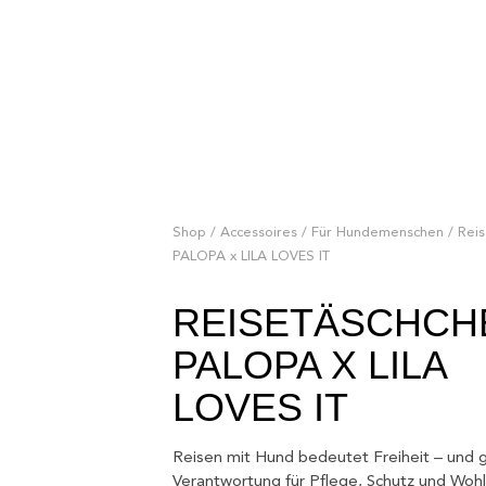
Shop
/
Accessoires
/
Für Hundemenschen
/ Reis
PALOPA x LILA LOVES IT
REISETÄSCHCH
PALOPA X LILA
LOVES IT
Reisen mit Hund bedeutet Freiheit – und gl
Verantwortung für Pflege, Schutz und Woh