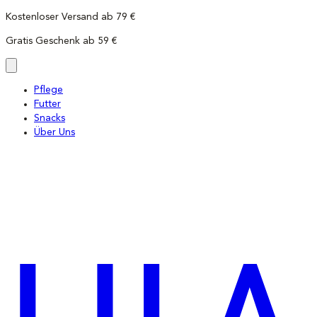
Direkt
Kostenloser Versand ab 79 €
zum
Gratis Geschenk ab 59 €
Inhalt
wechseln
Pflege
Futter
Snacks
Über Uns
LILA
LOVES
IT