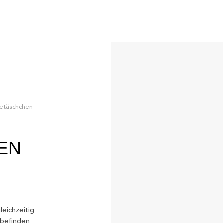
etäschchen
EN
eichzeitig
lbefinden