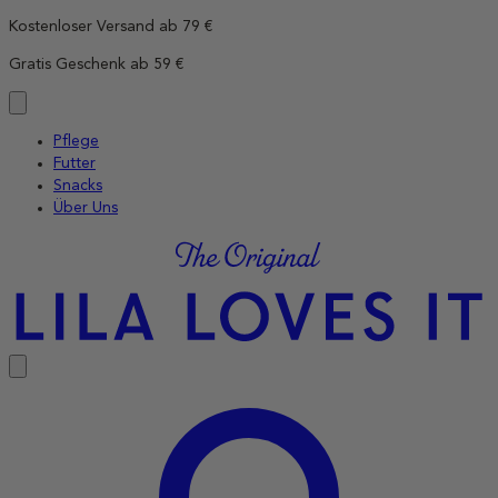
Direkt
Kostenloser Versand ab 79 €
zum
Gratis Geschenk ab 59 €
Inhalt
wechseln
Pflege
Futter
Snacks
Über Uns
LILA
LOVES
IT