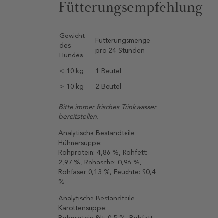
Fütterungsempfehlung
Gewicht
Fütterungsmenge
des
pro 24 Stunden
Hundes
< 10 kg
1 Beutel
> 10 kg
2 Beutel
Bitte immer frisches Trinkwasser
bereitstellen.
Analytische Bestandteile
Hühnersuppe:
Rohprotein: 4,86 %, Rohfett:
2,97 %, Rohasche: 0,96 %,
Rohfaser 0,13 %, Feuchte: 90,4
%
Analytische Bestandteile
Karottensuppe:
Rohprotein &lt; 0,5 %, Rohfett