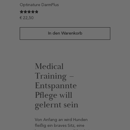
Optinature DarmPlus
Bewertet mit
15
€
22,50
4.8666666666667
von 5,
basierend
auf
In den Warenkorb
Kundenbewertungen
Medical
Training –
Entspannte
Pflege will
gelernt sein
Von Anfang an wird Hunden
fleißig ein braves Sitz, eine