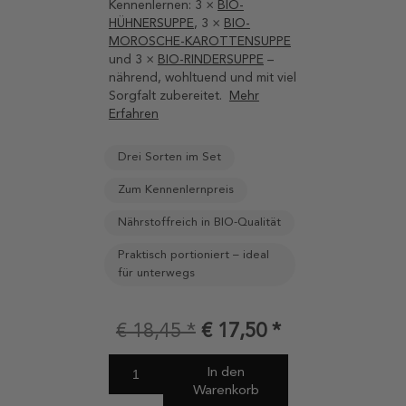
Kennenlernen: 3 ×
BIO-
HÜHNERSUPPE
, 3 ×
BIO-
MOROSCHE-KAROTTENSUPPE
und 3 ×
BIO-RINDERSUPPE
–
nährend, wohltuend und mit viel
Sorgfalt zubereitet.
Mehr
Erfahren
Drei Sorten im Set
Zum Kennenlernpreis
Nährstoffreich in BIO-Qualität
Praktisch portioniert – ideal
für unterwegs
€
18,45
€
17,50
In den
Warenkorb