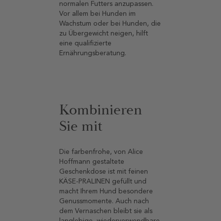
und bei der Verdauung helfen.
normalen Futters anzupassen.
Vor allem bei Hunden im
Frischer
Wachstum oder bei Hunden, die
Parmesan enthält weniger
Parmesan
zu Übergewicht neigen, hilft
Laktose als viele andere
eine qualifizierte
Käsesorten und ist reich an
Ernährungsberatung.
Proteinen und Kalzium.
Gemüsebrühe
Gemüsebrühe ist allein für sich
bereits ein echtes Superfood. Sie
Kombinieren
ist reich an Ballaststoffen,
Vitaminen und Mineralien –
Sie mit
darunter Vitamin C, Vitamin A, B-
Vitamine, Vitamin K, Kalium,
Magnesium, Calcium, Eisen, Zink
Die farbenfrohe, von Alice
und Antioxidantien.
Hoffmann gestaltete
Geschenkdose ist mit feinen
Blütenpollen
KÄSE-PRALINEN gefüllt und
Blütenpollen können die
macht Ihrem Hund besondere
Verdauung fördern und das
Genussmomente. Auch nach
Immunsystem stärken. Sie
dem Vernaschen bleibt sie als
enthalten viele Vitamine,
langlebige, wiederverwendbare