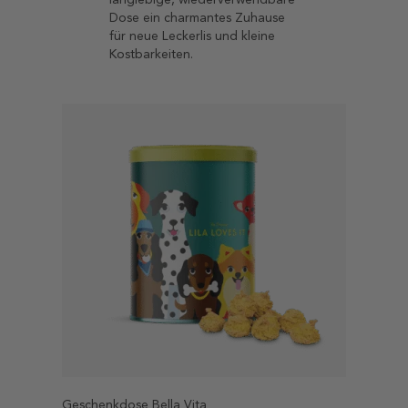
Mineralstoffe und Aminosäuren.
Dose ein charmantes Zuhause
für neue Leckerlis und kleine
Kurkuma
Kostbarkeiten.
Kurkuma ist ein altes Gewürz, das
seit Jahrtausenden in der
ayurvedischen Medizin verwendet
wird. Kurkuma hat sehr viele
positive Eigenschaften. So kann
dieses Superfood anderem stark
entzündungshemmende
Eigenschaften aufweisen.
Geschenkdose Bella Vita