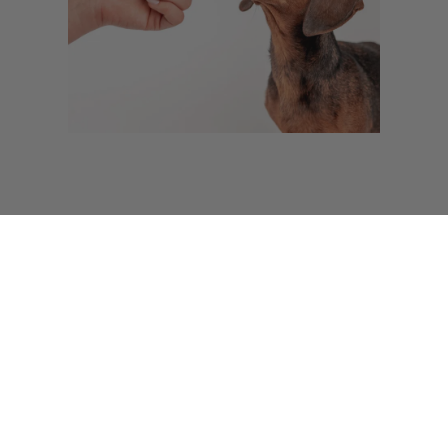
UNSER ANGEBOT
Diagnostik
Freundeprogramm
Abonnements
Kundenkonto
Versand
Rückgabe
UNSERE MARKE