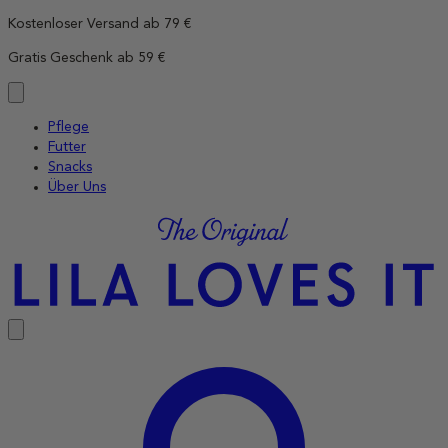
Direkt
Kostenloser Versand ab 79 €
zum
Gratis Geschenk ab 59 €
Inhalt
wechseln
Pflege
Futter
Snacks
Über Uns
LILA
LOVES
IT