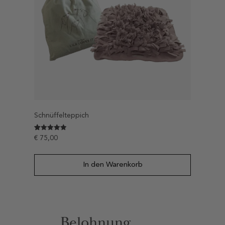
Schnüffelteppich
Bewertet mit
20
€
75,00
4.95
von 5,
basierend
auf
In den Warenkorb
Kundenbewertungen
Belohnung