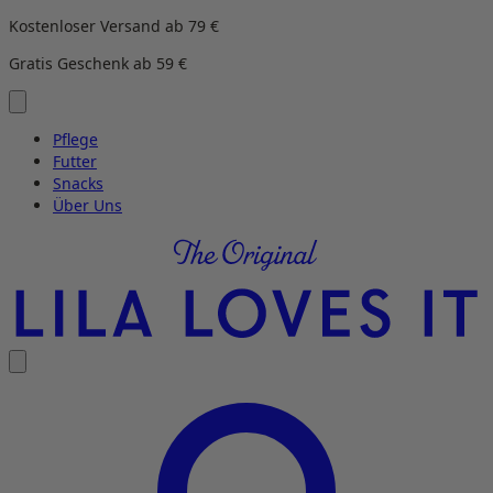
Direkt
Kostenloser Versand ab 79 €
zum
Gratis Geschenk ab 59 €
Inhalt
wechseln
Pflege
Futter
Snacks
Über Uns
LILA
LOVES
IT