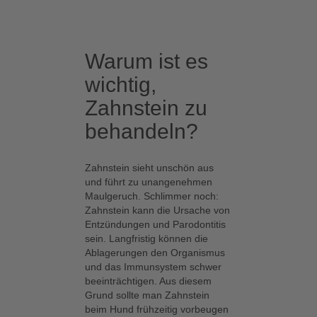
Pflegeprodukte zu verdicken und
ist dabei sehr hautfreundlich. Es
wirkt feuchtigkeitsbindend und
nicht irritierend.
Warum ist es
Sodium
wichtig,
Natriumsalz der
Citrate
Zitronensäure, reguliert den pH-
Zahnstein zu
Wert der Produkte. Im Gegensatz
behandeln?
zum Menschen haben Hunde
einen pH-Wert im eher neutralen
Bereich, weshalb auf Menschen
Zahnstein sieht unschön aus
abgestimmte Pflegeprodukte für
und führt zu unangenehmen
Hunde gänzlich ungeeignet sind.
Maulgeruch. Schlimmer noch:
Zahnstein kann die Ursache von
Citric
Entzündungen und Parodontitis
Zitronensäure reguliert den pH-
Acid
sein. Langfristig können die
Wert der Produkte. Im Gegensatz
Ablagerungen den Organismus
zum Menschen haben Hunde
und das Immunsystem schwer
einen pH- Wert im eher neutralen
beeinträchtigen. Aus diesem
Bereich, weshalb auf Menschen
Grund sollte man Zahnstein
abgestimmte Pflegeprodukte für
beim Hund frühzeitig vorbeugen
Hunde gänzlich ungeeignet sind.