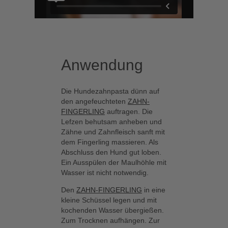
Sorbitol ist ein Zuckeralkohol aus
der Maisstärke. Es ist ein
natürliches Feuchthaltemittel und
sorgt für eine geschmeidige
Konsistenz.
Anwendung
Hydrated
Kieselsäure ist ein Spurenelement
Silica
und hat wichtige Aufbau- und
Die Hundezahnpasta dünn auf
Stützfunktionen im Körper. Sie
den angefeuchteten
ZAHN-
schützt und stärkt die Zähne und
FINGERLING
auftragen. Die
fördert die körpereigene Abwehr
Lefzen behutsam anheben und
der Maulschleimhaut. Als
Zähne und Zahnfleisch sanft mit
schonender Putzkörper reinigt die
dem Fingerling massieren. Als
Kieselsäure Zähne effektiv, ohne
Abschluss den Hund gut loben.
den Zahnschmelz zu
Ein Ausspülen der Maulhöhle mit
beschädigen.
Wasser ist nicht notwendig.
Kaolin
Den
ZAHN-FINGERLING
in eine
Porzellanerde ist für seine sanfte
kleine Schüssel legen und mit
Reinigungswirkung bekannt. Es ist
kochenden Wasser übergießen.
sehr gut verträglich, haftet gut und
Zum Trocknen aufhängen. Zur
ist ein hervorragender