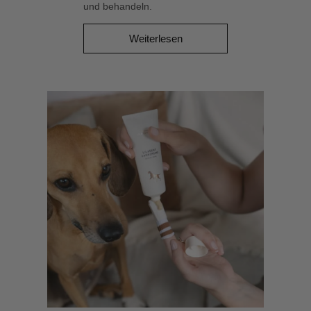
und behandeln.
*
Aus kontrolliert biologischem
Weiterlesen
Anbau.