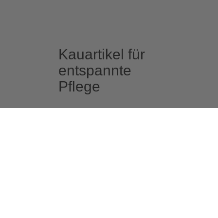
Kauartikel für
entspannte
Pflege
Körperpflege ist wichtig. Aber
nicht jeder Hund macht das
freiwillig mit. Langfristig ist
Medical Training essenziell für
entspannte Körperpflege.
Kurzfristig kann auch ein
Kausnack helfen, Stress zu
mindern und Pflege-Momente
entspannter zu gestalten. Die
schonend getrockneten
Kauartikel von LILA LOVES IT