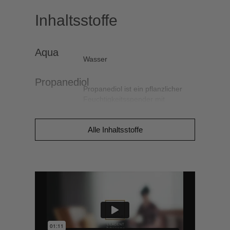
Inhaltsstoffe
Aqua
Wasser
Propanediol
Propanediol ist ein pflanzlicher
Feuchtigkeitsspender mit
antibakteriellen Eigenschaften. Es
wird aus Maiszucker gewonnen.
Alle Inhaltsstoffe
Glycerin
Pflanzliches Glycerin entsteht bei
der Verseifung von Pflanzenölen.
Als natürliches und verträgliches
Feuchthaltemittel bewahrt
Glycerin die HUNDEZAHNPASTA
LILADENT vor dem Austrocknen.
Sorbitol