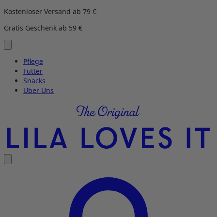
Direkt
Kostenloser Versand ab 79 €
zum
Gratis Geschenk ab 59 €
Inhalt
wechseln
Pflege
Futter
Snacks
Über Uns
LILA
LOVES
IT