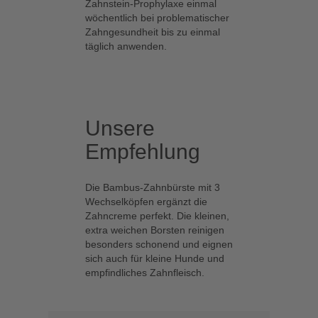
Zahnstein-Prophylaxe einmal
Tensidersatz. Durch seine hohe
wöchentlich bei problematischer
Austauschkapazität hat es die
Zahngesundheit bis zu einmal
Fähigkeit, Schmutzpartikel und
täglich anwenden.
überschüssiges Fett wie ein
Löschblatt aufzusaugen und
abspülbar zu machen.
Carica
Papaya-Extrakt enthält das Enzym
Unsere
Papaya
Papain. Papain kommt in hoher
Fruit
Empfehlung
Konzentration in der grünen
Extract*
Schale und den Kernen der
unreifen Frucht vor. Wegen seiner
Die Bambus-Zahnbürste mit 3
eiweißspaltenden Wirkung gilt das
Wechselköpfen ergänzt die
Enzym als ausgezeichneter
Zahncreme perfekt. Die kleinen,
Flecklöser. Papain hilft,
extra weichen Borsten reinigen
Zahnbeläge sanft zu lösen und
besonders schonend und eignen
Verfärbungen zu entfernen.
sich auch für kleine Hunde und
empfindliches Zahnfleisch.
Curcuma
Kurkuma (Gelbwurz) wird von
Longa
indischen Forschern wegen seiner
Powder*
kräftigende Wirkung für die