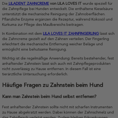
Die
LILADENT ZAHNCREME
von LILA LOVES IT
wurde speziell für
die Zahnpflege bei Hunden entwickelt. Die enthaltene Kieselsäure
unterstützt die mechanische Reinigung der Zahnoberflächen.
Pflanzliche Enzyme ergänzen die Rezeptur, während Kokosöl und
Kurkuma zur Pflege des Maulbereichs beitragen.
In Kombination mit dem
LILA LOVES IT ZAHNFINGERLING
lässt sich
die Zahncreme gezielt auf den Zähnen verteilen. Der Fingerling
erleichtert die mechanische Entfernung weicher Beläge und
ermöglicht eine behutsame Reinigung.
Wichtig ist die regelmäßige Anwendung: Bereits bestehender, fest
anhaftender Zahnstein lässt sich auch mit Zahnpflegeprodukten
nicht zuverlässig zu Hause entfernen. In diesem Fall ist eine
tierärztliche Untersuchung erforderlich.
Häufige Fragen zu Zahnstein beim Hund
Kann man Zahnstein beim Hund selbst entfernen?
Fest anhaftender Zahnstein sollte nicht mit scharfen Instrumenten
zu Hause abgekratzt werden. Dabei können der Zahnschmelz und
das Zahnfleisch verletzt werden. Zudem bleiben Erkrankungen